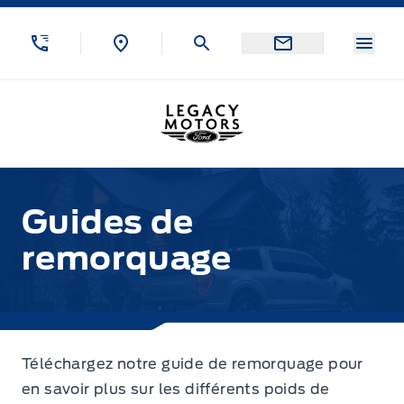
Aller au menu
Aller au contenu
Aller au pied de page
Aller au menu
Icôn
Corey Ford
Guides de remorquage
Guides de
remorquage
Téléchargez notre guide de remorquage pour
en savoir plus sur les différents poids de